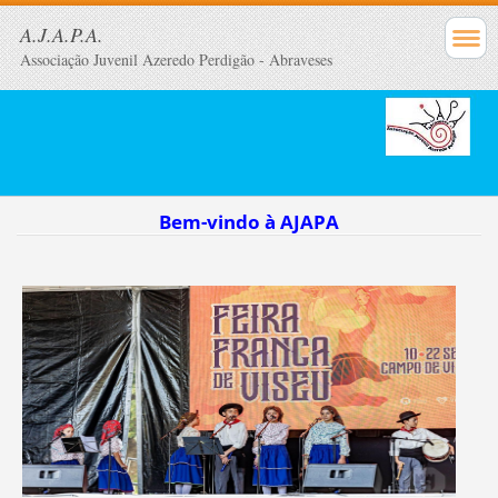
A.J.A.P.A.
Associação Juvenil Azeredo Perdigão - Abraveses
Bem-vindo
à
AJAPA