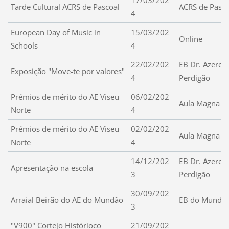
17/03/202
Tarde Cultural ACRS de Pascoal
ACRS de Pasco
4
European Day of Music in
15/03/202
Online
Schools
4
22/02/202
EB Dr. Azered
Exposição "Move-te por valores"
4
Perdigão
Prémios de mérito do AE Viseu
06/02/202
Aula Magna do
Norte
4
Prémios de mérito do AE Viseu
02/02/202
Aula Magna do
Norte
4
14/12/202
EB Dr. Azered
Apresentação na escola
3
Perdigão
30/09/202
Arraial Beirão do AE do Mundão
EB do Mundã
3
"V900" Cortejo Histórioco
21/09/202