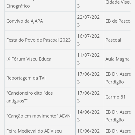
Cidade Viseu
Etnográfico
3
22/07/202
Convívo da AJAPA
EB de Pascoal
3
16/07/202
Festa do Povo de Pascoal 2023
Pascoal
3
11/07/202
IX Fórum Viseu Educa
Aula Magna do
3
17/06/202
EB Dr. Azered
Reportagem da TVI
3
Perdigão
"Cancioneiro dito "dos
17/06/202
Carmo 81
antíguos""
3
14/06/202
EB Dr. Azered
"Canção em movimento" AEVN
3
Perdigão
Feira Medieval do AE Viseu
10/06/202
EB Dr. Azered