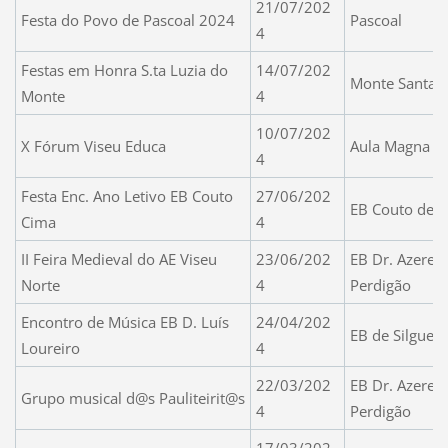
21/07/202
Festa do Povo de Pascoal 2024
Pascoal
4
Festas em Honra S.ta Luzia do
14/07/202
Monte Santa L
Monte
4
10/07/202
X Fórum Viseu Educa
Aula Magna do
4
Festa Enc. Ano Letivo EB Couto
27/06/202
EB Couto de 
Cima
4
II Feira Medieval do AE Viseu
23/06/202
EB Dr. Azered
Norte
4
Perdigão
Encontro de Música EB D. Luís
24/04/202
EB de Silgueir
Loureiro
4
22/03/202
EB Dr. Azered
Grupo musical d@s Pauliteirit@s
4
Perdigão